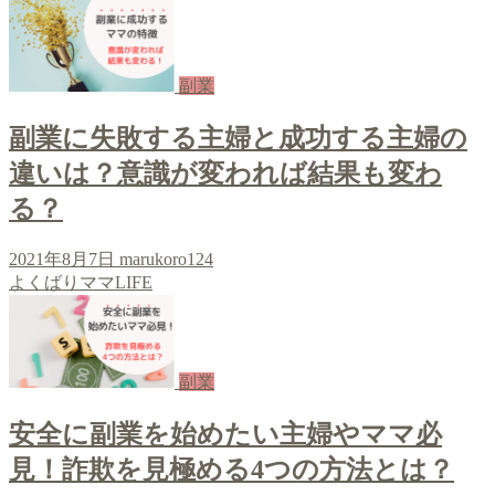
副業
副業に失敗する主婦と成功する主婦の
違いは？意識が変われば結果も変わ
る？
2021年8月7日
marukoro124
よくばりママLIFE
副業
安全に副業を始めたい主婦やママ必
見！詐欺を見極める4つの方法とは？