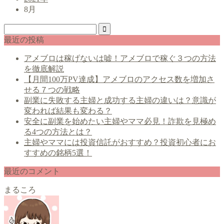
8月
最近の投稿
アメブロは稼げないは嘘！アメブロで稼ぐ３つの方法
を徹底解説
【月間100万PV達成】アメブロのアクセス数を増加さ
せる７つの戦略
副業に失敗する主婦と成功する主婦の違いは？意識が
変われば結果も変わる？
安全に副業を始めたい主婦やママ必見！詐欺を見極め
る4つの方法とは？
主婦やママには投資信託がおすすめ？投資初心者にお
すすめの銘柄5選！
最近のコメント
まるころ