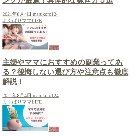
ングが最適？具体的な稼ぎ方５選
2021年8月4日
marukoro124
よくばりママLIFE
副業
主婦やママにおすすめの副業ってあ
る？後悔しない選び方や注意点も徹底
解説！
2021年8月4日
marukoro124
よくばりママLIFE
投資