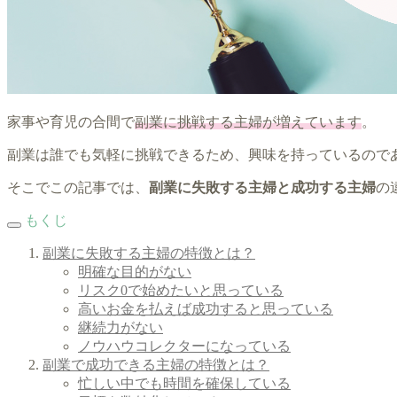
家事や育児の合間で
副業に挑戦する主婦が増えています
。
副業は誰でも気軽に挑戦できるため、興味を持っているので
そこでこの記事では、
副業に失敗する主婦と成功する主婦
の
もくじ
副業に失敗する主婦の特徴とは？
明確な目的がない
リスク0で始めたいと思っている
高いお金を払えば成功すると思っている
継続力がない
ノウハウコレクターになっている
副業で成功できる主婦の特徴とは？
忙しい中でも時間を確保している