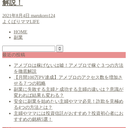
解説！
2021年8月4日
marukoro124
よくばりママLIFE
HOME
副業
最近の投稿
アメブロは稼げないは嘘！アメブロで稼ぐ３つの方法
を徹底解説
【月間100万PV達成】アメブロのアクセス数を増加さ
せる７つの戦略
副業に失敗する主婦と成功する主婦の違いは？意識が
変われば結果も変わる？
安全に副業を始めたい主婦やママ必見！詐欺を見極め
る4つの方法とは？
主婦やママには投資信託がおすすめ？投資初心者にお
すすめの銘柄5選！