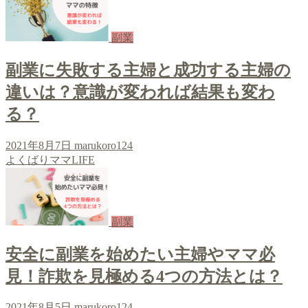
副業
副業に失敗する主婦と成功する主婦の
違いは？意識が変われば結果も変わ
る？
2021年8月7日
marukoro124
よくばりママLIFE
副業
安全に副業を始めたい主婦やママ必
見！詐欺を見極める4つの方法とは？
2021年8月5日
marukoro124